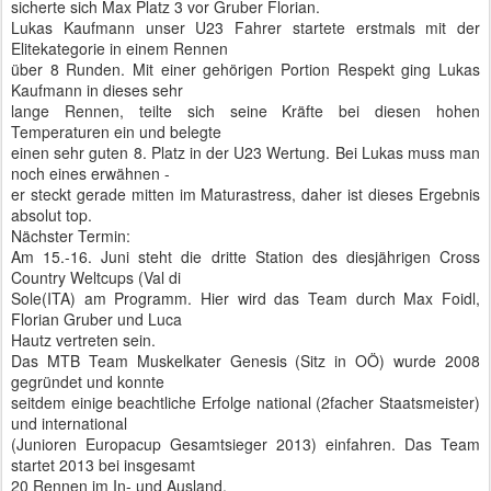
sicherte sich Max Platz 3 vor Gruber Florian.
Lukas Kaufmann unser U23 Fahrer startete erstmals mit der
Elitekategorie in einem Rennen
über 8 Runden. Mit einer gehörigen Portion Respekt ging Lukas
Kaufmann in dieses sehr
lange Rennen, teilte sich seine Kräfte bei diesen hohen
Temperaturen ein und belegte
einen sehr guten 8. Platz in der U23 Wertung. Bei Lukas muss man
noch eines erwähnen -
er steckt gerade mitten im Maturastress, daher ist dieses Ergebnis
absolut top.
Nächster Termin:
Am 15.-16. Juni steht die dritte Station des diesjährigen Cross
Country Weltcups (Val di
Sole(ITA) am Programm. Hier wird das Team durch Max Foidl,
Florian Gruber und Luca
Hautz vertreten sein.
Das MTB Team Muskelkater Genesis (Sitz in OÖ) wurde 2008
gegründet und konnte
seitdem einige beachtliche Erfolge national (2facher Staatsmeister)
und international
(Junioren Europacup Gesamtsieger 2013) einfahren. Das Team
startet 2013 bei insgesamt
20 Rennen im In- und Ausland.