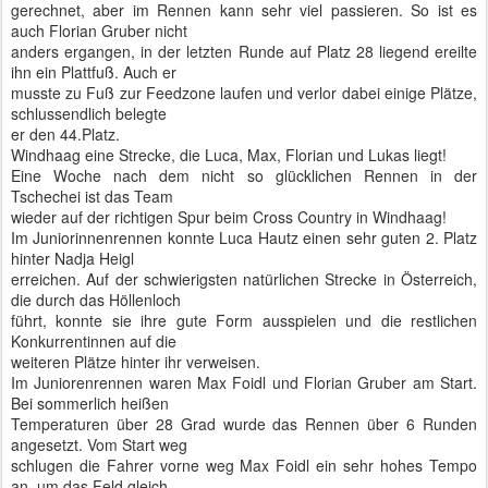
gerechnet, aber im Rennen kann sehr viel passieren. So ist es
auch Florian Gruber nicht
anders ergangen, in der letzten Runde auf Platz 28 liegend ereilte
ihn ein Plattfuß. Auch er
musste zu Fuß zur Feedzone laufen und verlor dabei einige Plätze,
schlussendlich belegte
er den 44.Platz.
Windhaag eine Strecke, die Luca, Max, Florian und Lukas liegt!
Eine Woche nach dem nicht so glücklichen Rennen in der
Tschechei ist das Team
wieder auf der richtigen Spur beim Cross Country in Windhaag!
Im Juniorinnenrennen konnte Luca Hautz einen sehr guten 2. Platz
hinter Nadja Heigl
erreichen. Auf der schwierigsten natürlichen Strecke in Österreich,
die durch das Höllenloch
führt, konnte sie ihre gute Form ausspielen und die restlichen
Konkurrentinnen auf die
weiteren Plätze hinter ihr verweisen.
Im Juniorenrennen waren Max Foidl und Florian Gruber am Start.
Bei sommerlich heißen
Temperaturen über 28 Grad wurde das Rennen über 6 Runden
angesetzt. Vom Start weg
schlugen die Fahrer vorne weg Max Foidl ein sehr hohes Tempo
an, um das Feld gleich