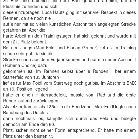
zu Fuß und natürlich mit dem Rad genau erarbeitet, um die
Ideallinie zu finden und sich
diese einzuprägen. Luca Hautz ging mit sehr viel Respekt in dieses
Rennen, da sie noch nie
auf einer mit so vielen künstlichen Abschnitten angelegten Strecke
gefahren ist. Aber die
harte Arbeit an den Trainingstagen hat sich gelohnt und wurde mit
dem 21. Platz belohnt.
Bei den Jungs (Max Foidl und Florian Gruber) lief es im Training
schon sehr gut, da sie die
Strecke schon aus dem Vorjahr kennen und nur ein neuer Abschnitt
(Rubena Choice) dazu
gekommen ist. Im Rennen selbst über 6 Runden - bei einem
Starterfeld von 135 Junioren -
lief es für Max Foidl vom Start weg noch gut bis. Im Abschnitt BMX
an 19. Position liegend
hatte er einen Hinterraddefekt, musste vom Rad und die erste
Runde laufend zurück legen.
Als letzter kam er als 135er in die Feedzone. Max Foidl legte nach
Behebung des Defekts
dann nochmals los, kämpfte sich durch das Feld und belegte
dennoch am Ende den 60.
Platz, sicher nicht seiner Form entsprechend. Er hätte mit einem
Platz unter den besten 15